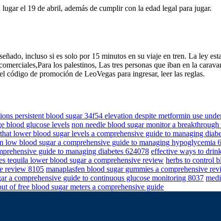
á lugar el 19 de abril, además de cumplir con la edad legal para jugar.
ado, incluso si es solo por 15 minutos en su viaje en tren. La ley esta
y comerciales,Para los palestinos, Las tres personas que iban en la cara
el código de promoción de LeoVegas para ingresar, leer las reglas.
tions persistent blood sugar 34f54 elevation despite metformin use und
e blood glucose levels
non needle blood sugar monitor a breakthrough
 that lower blood sugar levels a comprehensive guide to managing diab
 in low blood sugar a comprehensive guide to managing hypoglycemia 
comprehensive guide to managing diabetes 624078
effective ways to dri
es tequila lower blood sugar a comprehensive review
herbs to control 
ve review 8105
manaplasfen blood sugar gummies a comprehensive revie
gar a comprehensive guide to continuous glucose monitoring 8037
medi
 out of free blood sugar meters a comprehensive guide