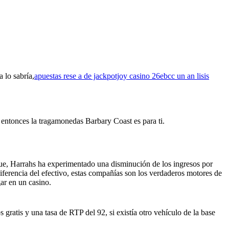
 lo sabría,
apuestas rese a de jackpotjoy casino 26ebcc un an lisis
, entonces la tragamonedas Barbary Coast es para ti.
ue, Harrahs ha experimentado una disminución de los ingresos por
iferencia del efectivo, estas compañías son los verdaderos motores de
ar en un casino.
gratis y una tasa de RTP del 92, si existía otro vehículo de la base