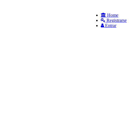
Home
Registrarse
Entrar