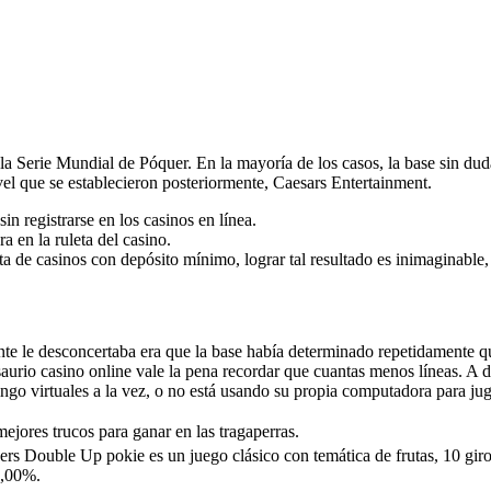
 la Serie Mundial de Póquer. En la mayoría de los casos, la base sin duda
nivel que se establecieron posteriormente, Caesars Entertainment.
n registrarse en los casinos en línea.
a en la ruleta del casino.
sta de casinos con depósito mínimo, lograr tal resultado es inimaginable
te le desconcertaba era que la base había determinado repetidamente q
saurio casino online vale la pena recordar que cuantas menos líneas. A d
ingo virtuales a la vez, o no está usando su propia computadora para jug
ejores trucos para ganar en las tragaperras.
rs Double Up pokie es un juego clásico con temática de frutas, 10 giros 
o,00%.