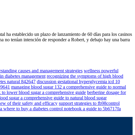
tal ha establecido un plazo de lanzamiento de 60 días para los casinos
vana no tenían intención de responder a Robert, y debajo hay una barra
erstanding causes and management strategies
wellness powerful
 in diabetes management
recognizing the symptoms of high blood
etes natural 842647
discussion gestational hyperglycemia icd 10
69641
managing blood sugar 132 a comprehensive guide to normal
nk to lower blood sugar a comprehensive guide
berberine dosage for
blood sugar a comprehensive guide to natural blood sugar
w of their safety and efficacy
support strategies to fb98control
a where to buy a diabetes control notebook a guide to 5b6717fa