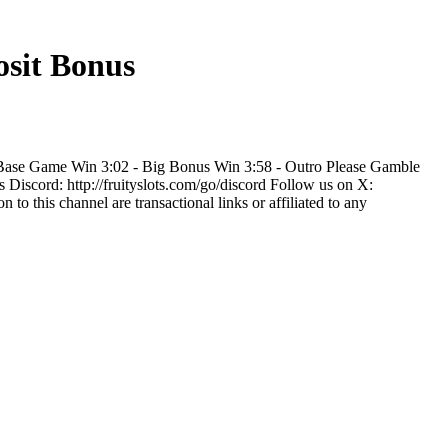
osit Bonus
ig Base Game Win 3:02 - Big Bonus Win 3:58 - Outro Please Gamble
Discord: http://fruityslots.com/go/discord Follow us on X:
to this channel are transactional links or affiliated to any