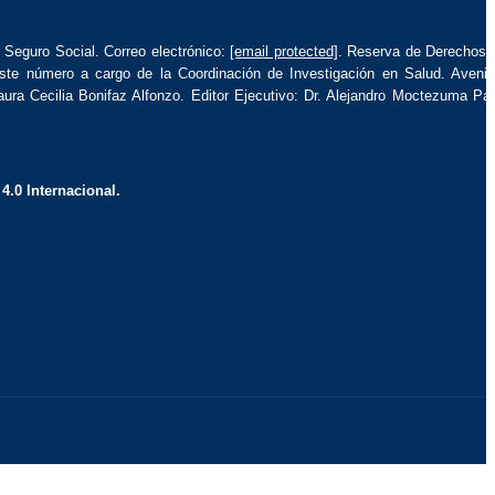
l Seguro Social. Correo electrónico:
[email protected]
. Reserva de Derechos 
este número a cargo de la Coordinación de Investigación en Salud. Aveni
ura Cecilia Bonifaz Alfonzo. Editor Ejecutivo: Dr. Alejandro Moctezuma Pa
.0 Internacional.