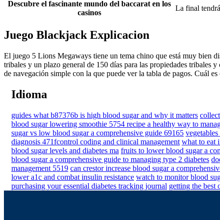
Descubre el fascinante mundo del baccarat en los
La final tendr
casinos
Juego Blackjack Explicacion
El juego 5 Lions Megaways tiene un tema chino que está muy bien diseñ
tribales y un plazo general de 150 días para las propiedades tribales 
de navegación simple con la que puede ver la tabla de pagos. Cuál es 
Idioma
guides what b87376b is high blood sugar and why it matters
collec
blood sugar lowering smoothie 5754 recipe a healthy way to manag
sugar vs low blood sugar a comprehensive guide 69165
vegetables
diagnosis 471fcontrol coding and clinical management
what to eat
blood sugar levels and diabetes ma
fruits to lower blood sugar a 
blood sugar a comprehensive guide to managing type 2 diabetes
do
management 5519
can crestor increase blood sugar a comprehensi
lower a1c and combat insulin resistance
watch to monitor blood su
purchasing your essential diabetes tracking journal
getting the best