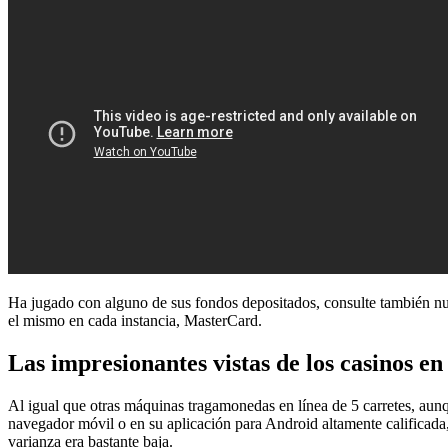
Ha jugado con alguno de sus fondos depositados, consulte también nues
el mismo en cada instancia, MasterCard.
Las impresionantes vistas de los casinos en
Al igual que otras máquinas tragamonedas en línea de 5 carretes, aunq
navegador móvil o en su aplicación para Android altamente calificada,
varianza era bastante baja.