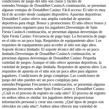
condiciones de juego del sitio son claras y fáciles de
entender.Ventajas de Donaldbet CasinoA continuación, se presentan
algunas ventajas de Donaldbet Casino: Fácil acceso: El sitio es muy
fácil de acceder desde cualquier dispositivo. Apuestas deportivas:
Donaldbet Casino ofrece una amplia variedad de apuestas
deportivas para elegir. Bonos y promociones: El sitio ofrece bonos y
promociones regulares para los jugadores.Desventajas de Spin
Fiesta CasinoA continuación, se presentan algunas desventajas de
Spin Fiesta Casino: Frecuencia de pago baja: La frecuencia de pago
en el sitio es un poco baja. Requisitos de equipamiento altos: Los
requisitos de equipamiento para acceder al sitio son algo altos.
Soporte técnico limitado: El soporte técnico del sitio es un poco
limitado.Desventajas de Donaldbet CasinoA continuación, se
presentan algunas desventajas de Donaldbet Casino: Pequeña
variedad de juegos: Aunque el sitio ofrece apuestas deportivas, la
variedad de juegos es algo limitada. Requisitos de apuesta altos: Los
requisitos de apuesta en el sitio son un poco altos para algunos
jugadores. Condiciones de juego complejas: Las condiciones de
juego del sitio pueden ser un poco complejas para
entender.Preguntas FrecuentesA continuación, se presentan algunas
preguntas frecuentes sobre Spin Fiesta Casino y Donaldbet Casino:
¿Cuál es el proceso de registro en cada sitio?: El proceso de registro
en ambos sitios es similar: los jugadores deben proporcionar
información personal y crear una cuenta. ¿Qué tipos de juegos son
ofrecidos en cada sitio?: Ambos sitios ofrecen una variedad de