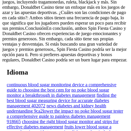
juegos, incluyendo tragamonedas, ruleta, blackjack y más. Sin
embargo, Donaldbet Casino tiene un enfoque más en los juegos de
azar y las apuestas deportivas. ¿Cuáles son las condiciones de pago
en cada sitio?: Ambos sitios tienen una frecuencia de pago baja, lo
que significa que los jugadores pueden esperar un poco para recibir
sus premios.ConclusiónEn conclusión, ambos Spin Fiesta Casino y
Donaldbet Casino ofrecen experiencias de juego emocionantes y
premios generosos. Sin embargo, cada sitio tiene sus propias
ventajas y desventajas. Si estás buscando una gran variedad de
juegos y premios generosos,, Spin Fiesta Casino podría ser la mejor
opción para ti. Pero si prefieres apuestas deportivas y bonos
regulares, Donaldbet Casino podría ser un buen lugar para empezar.
Idioma
continuous blood sugar monitoring device a comprehensive
guide to choosing the best cgm for
no poke blood sugar
monitor a breakthrough in diabetes management
finding the
best blood sugar measuring device for accurate diabetes
management 402072
news diabetes and kidney health
understanding 9ca2lower the impact
no poke blood sugar tester
a comprehensive guide to painless diabetes management
918665
choosing the right blood sugar monitor and strips for
effective diabetes management
fruits lower blood sugar a