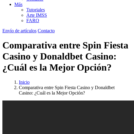
Más
Tutoriales
Arte IMSS
FARO
Envío de artículos
Contacto
Comparativa entre Spin Fiesta
Casino y Donaldbet Casino:
¿Cuál es la Mejor Opción?
Inicio
Comparativa entre Spin Fiesta Casino y Donaldbet
Casino: ¿Cuál es la Mejor Opción?