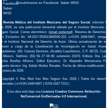
Encuéntranos en Facebook: Saber IMSS
La
Revista Médica del Instituto Mexicano del Seguro Social
, volumen 6
ño 2026, es una publicación bimestral editada por el Instituto Mexicano d
eguro Social. Correo electrónico:
[email protected]
. Reserva de Derechos 
so Exclusivo No. 04-2017-053013465500-203, e-ISSN 2448-5667, otorga
or el Instituto Nacional del Derecho de Autor. Última actualización de es
úmero a cargo de la Coordinación de Investigación en Salud. Aveni
uauhtémoc 330, Colonia Doctores, Alcaldía Cuauhtémoc, C.P. 06725, Ciud
e México. Teléfono: (55) 56 27 69 00, extensión 21070. Editora: Dra. Lau
ecilia Bonifaz Alfonzo. Editor Ejecutivo: Dr. Alejandro Moctezuma Pa
oporte técnico: Ing. Adrián Muñoz Rosales. Fecha de última modificación: 
e marzo de 2026.
 Copyright © Rev Med Inst Mex Seguro Soc 2026 | Todos los derech
eservados | e-ISSN 2448-5667 | ISSN 0187-7210 |
Esta obra está bajo una
Licencia Creative Commons Atribución-
NoComercial-SinDerivadas 4.0 Internacional.