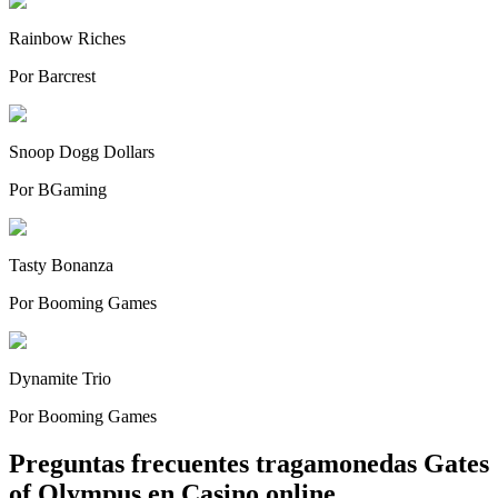
Rainbow Riches
Por Barcrest
Snoop Dogg Dollars
Por BGaming
Tasty Bonanza
Por Booming Games
Dynamite Trio
Por Booming Games
Preguntas frecuentes tragamonedas Gates
of Olympus en Casino.online