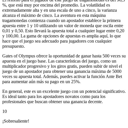
%, que está muy por encima del promedio. La volatilidad es
extremadamente alta y en una escala de uno a cinco, la varianza
alcanza el máximo de cinco. La aventura en esta máquina
tragamonedas comienza cuando un apostador establece la primera
apuesta entre 1 y 10 utilizando un valor de moneda que oscila entre
0,01 y 0,50. Esto llevará la apuesta total a cualquier lugar entre 0,20
y 100,00. La gama de opciones de apuestas es amplia aquí, lo que
hace que el juego sea adecuado para jugadores con cualquier
presupuesto.
Gates of Olympus ofrece la oportunidad de ganar hasta 500 veces su
apuesta en el juego base. Las características del juego, como un
multiplicador progresivo y los giros gratis, pueden subir de nivel el
juego de un apostador para obtener una ganancia máxima de 5000
veces su apuesta total. Además, puedes activar la función Ante Bet
para aumentar aún más su pago en un 25%.
En general, este es un excelente juego con un potencial significativo.
Es ideal tanto para los apostadores novatos como para los
profesionales que buscan obtener una ganancia decente.
10
¡Sobresaliente!