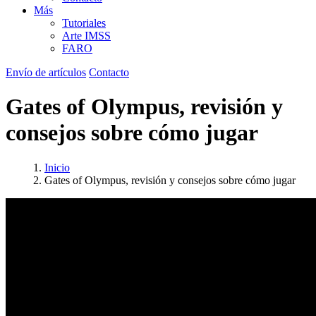
Más
Tutoriales
Arte IMSS
FARO
Envío de artículos
Contacto
Gates of Olympus, revisión y
consejos sobre cómo jugar
Inicio
Gates of Olympus, revisión y consejos sobre cómo jugar