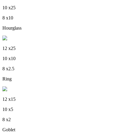
10 x25
8 x10
Hourglass
12 x25
10 x10
8 x2.5
Ring
12 x15
10 x5
8 x2
Goblet