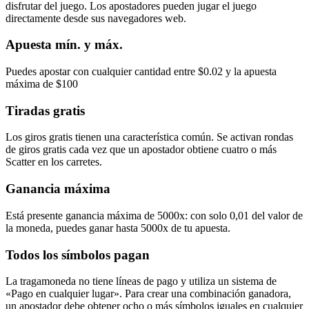
disfrutar del juego. Los apostadores pueden jugar el juego
directamente desde sus navegadores web.
Apuesta mín. y máx.
Puedes apostar con cualquier cantidad entre $0.02 y la apuesta
máxima de $100
Tiradas gratis
Los giros gratis tienen una característica común. Se activan rondas
de giros gratis cada vez que un apostador obtiene cuatro o más
Scatter en los carretes.
Ganancia máxima
Está presente ganancia máxima de 5000x: con solo 0,01 del valor de
la moneda, puedes ganar hasta 5000x de tu apuesta.
Todos los símbolos pagan
La tragamoneda no tiene líneas de pago y utiliza un sistema de
«Pago en cualquier lugar». Para crear una combinación ganadora,
un apostador debe obtener ocho o más símbolos iguales en cualquier