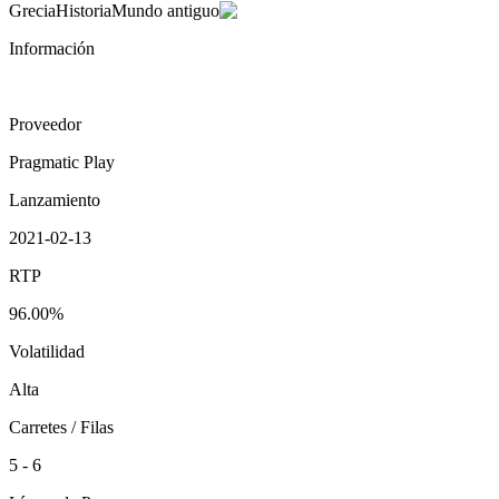
GreciaHistoriaMundo antiguo
Información
Proveedor
Pragmatic Play
Lanzamiento
2021-02-13
RTP
96.00%
Volatilidad
Alta
Carretes / Filas
5 - 6