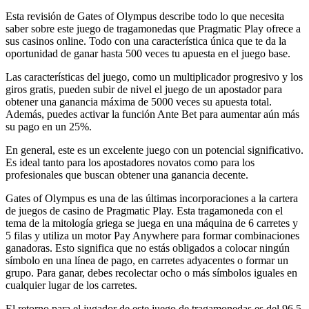
Esta revisión de Gates of Olympus describe todo lo que necesita
saber sobre este juego de tragamonedas que Pragmatic Play ofrece a
sus casinos online. Todo con una característica única que te da la
oportunidad de ganar hasta 500 veces tu apuesta en el juego base.
Las características del juego, como un multiplicador progresivo y los
giros gratis, pueden subir de nivel el juego de un apostador para
obtener una ganancia máxima de 5000 veces su apuesta total.
Además, puedes activar la función Ante Bet para aumentar aún más
su pago en un 25%.
En general, este es un excelente juego con un potencial significativo.
Es ideal tanto para los apostadores novatos como para los
profesionales que buscan obtener una ganancia decente.
Gates of Olympus es una de las últimas incorporaciones a la cartera
de juegos de casino de Pragmatic Play. Esta tragamoneda con el
tema de la mitología griega se juega en una máquina de 6 carretes y
5 filas y utiliza un motor Pay Anywhere para formar combinaciones
ganadoras. Esto significa que no estás obligados a colocar ningún
símbolo en una línea de pago, en carretes adyacentes o formar un
grupo. Para ganar, debes recolectar ocho o más símbolos iguales en
cualquier lugar de los carretes.
El retorno para el jugador de este juego de tragamonedas es del 96,5