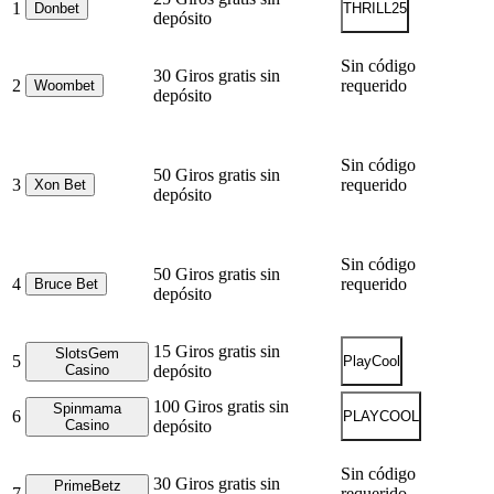
1‎
Donbet
THRILL25
depósito‎
Sin código
30 Giros gratis sin
2‎
requerido
Woombet
depósito‎
Sin código
50 Giros gratis sin
3‎
requerido
Xon Bet
depósito‎
Sin código
50 Giros gratis sin
4‎
requerido
Bruce Bet
depósito‎
15 Giros gratis sin
SlotsGem
5‎
PlayCool
Casino
depósito‎
100 Giros gratis sin
Spinmama
6‎
PLAYCOOL
Casino
depósito‎
Sin código
30 Giros gratis sin
PrimeBetz
7‎
requerido