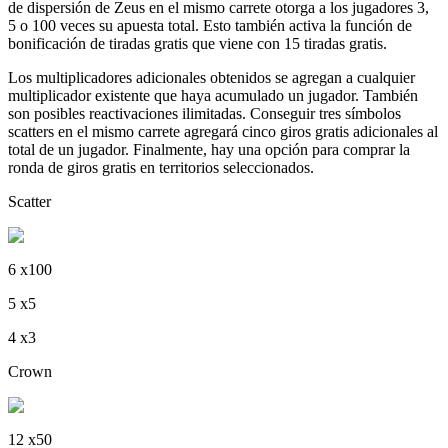
de dispersión de Zeus en el mismo carrete otorga a los jugadores 3,
5 o 100 veces su apuesta total. Esto también activa la función de
bonificación de tiradas gratis que viene con 15 tiradas gratis.
Los multiplicadores adicionales obtenidos se agregan a cualquier
multiplicador existente que haya acumulado un jugador. También
son posibles reactivaciones ilimitadas. Conseguir tres símbolos
scatters en el mismo carrete agregará cinco giros gratis adicionales al
total de un jugador. Finalmente, hay una opción para comprar la
ronda de giros gratis en territorios seleccionados.
Scatter
6 x100
5 x5
4 x3
Crown
12 x50