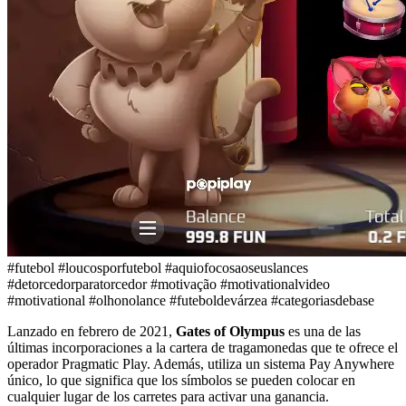
#futebol #loucosporfutebol #aquiofocosaoseuslances
#detorcedorparatorcedor #motivação #motivationalvideo
#motivational #olhonolance #futeboldevárzea #categoriasdebase
Lanzado en febrero de 2021,
Gates of Olympus
es una de las
últimas incorporaciones a la cartera de tragamonedas que te ofrece el
operador Pragmatic Play. Además, utiliza un sistema Pay Anywhere
único, lo que significa que los símbolos se pueden colocar en
cualquier lugar de los carretes para activar una ganancia.