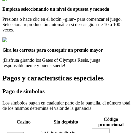
Empieza seleccionando un nivel de apuesta y moneda
Presiona o hace clic en el botón «girar» para comenzar el juego.
Selecciona reproducción automática si deseas girar de 10 a 100
veces.
Gira los carretes para conseguir un premio mayor
¡Disfruta girando los Gates of Olympus Reels, juega
responsablemente y buena suerte!
Pagos y características especiales
Pago de símbolos
Los símbolos pagan en cualquier parte de la pantalla, el número total
de los mismos determina el valor de la ganancia.
Código
Casino‎
Sin depósito‎
promocional‎
25 Giros gratis sin