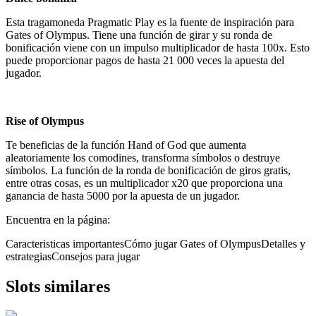
Esta tragamoneda Pragmatic Play es la fuente de inspiración para
Gates of Olympus. Tiene una función de girar y su ronda de
bonificación viene con un impulso multiplicador de hasta 100x. Esto
puede proporcionar pagos de hasta 21 000 veces la apuesta del
jugador.
Rise of Olympus
Te beneficias de la función Hand of God que aumenta
aleatoriamente los comodines, transforma símbolos o destruye
símbolos. La función de la ronda de bonificación de giros gratis,
entre otras cosas, es un multiplicador x20 que proporciona una
ganancia de hasta 5000 por la apuesta de un jugador.
Encuentra en la página:
Caracteristicas importantesCómo jugar Gates of OlympusDetalles y
estrategiasConsejos para jugar
Slots similares