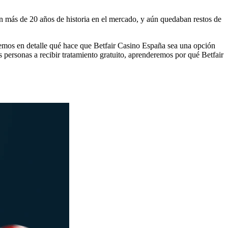
n más de 20 años de historia en el mercado, y aún quedaban restos de
raremos en detalle qué hace que Betfair Casino España sea una opción
s personas a recibir tratamiento gratuito, aprenderemos por qué Betfair