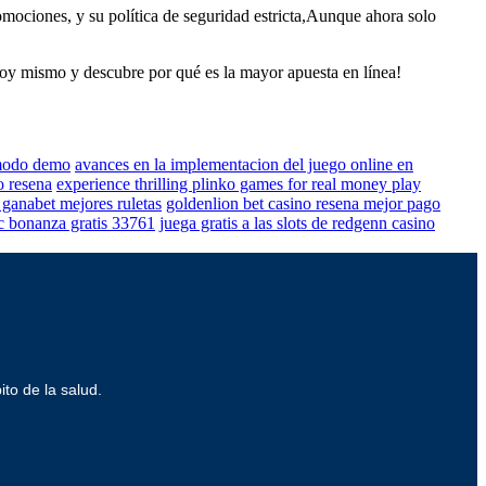
mociones, y su política de seguridad estricta,Aunque ahora solo
 hoy mismo y descubre por qué es la mayor apuesta en línea!
n modo demo
avances en la implementacion del juego online en
o resena
experience thrilling plinko games for real money play
ganabet mejores ruletas
goldenlion bet casino resena mejor pago
c bonanza gratis 33761
juega gratis a las slots de redgenn casino
ito de la salud.