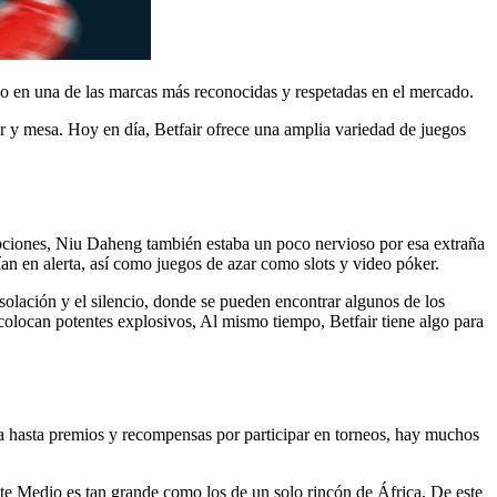
ido en una de las marcas más reconocidas y respetadas en el mercado.
zar y mesa. Hoy en día, Betfair ofrece una amplia variedad de juegos
pciones, Niu Daheng también estaba un poco nervioso por esa extraña
n en alerta, así como juegos de azar como slots y video póker.
olación y el silencio, donde se pueden encontrar algunos de los
olocan potentes explosivos, Al mismo tiempo, Betfair tiene algo para
a hasta premios y recompensas por participar en torneos, hay muchos
nte Medio es tan grande como los de un solo rincón de África, De este