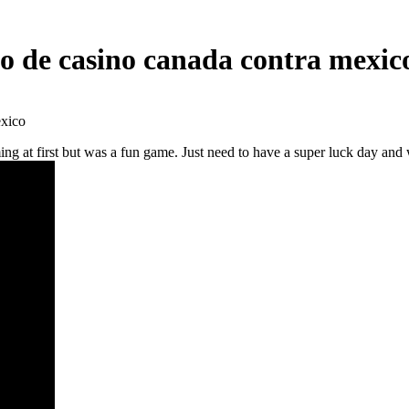
so de casino canada contra mexic
exico
ng at first but was a fun game. Just need to have a super luck day and 