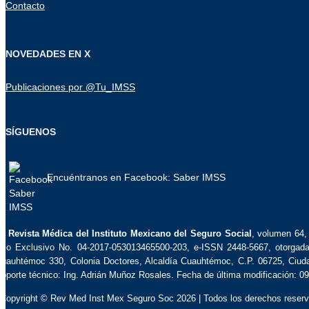
Contacto
NOVEDADES EN X
Publicaciones por @Tu_IMSS
SÍGUENOS
Encuéntranos en Facebook: Saber IMSS
La
Revista Médica del Instituto Mexicano del Seguro Social
, volumen 64, 
so Exclusivo No. 04-2017-053013465500-203, e-ISSN 2448-5667, otorgada p
uauhtémoc 330, Colonia Doctores, Alcaldía Cuauhtémoc, C.P. 06725, Ciudad 
oporte técnico: Ing. Adrián Muñoz Rosales. Fecha de última modificación: 0
 Copyright © Rev Med Inst Mex Seguro Soc 2026 | Todos los derechos reserv