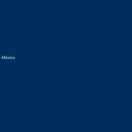
e México