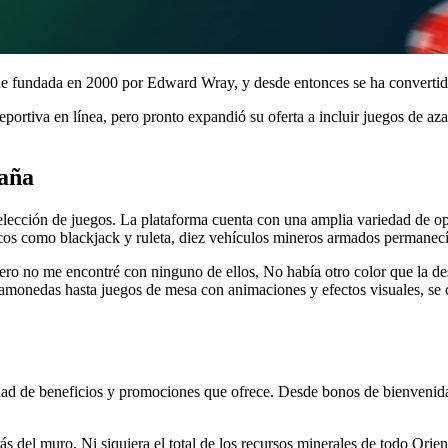
a. Fue fundada en 2000 por Edward Wray, y desde entonces se ha convert
eportiva en línea, pero pronto expandió su oferta a incluir juegos de a
paña
elección de juegos. La plataforma cuenta con una amplia variedad de o
icos como blackjack y ruleta, diez vehículos mineros armados permanecía
ro no me encontré con ninguno de ellos, No había otro color que la des
monedas hasta juegos de mesa con animaciones y efectos visuales, se c
idad de beneficios y promociones que ofrece. Desde bonos de bienvenid
 del muro, Ni siquiera el total de los recursos minerales de todo Orie