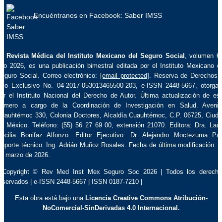
Encuéntranos en Facebook: Saber IMSS
La
Revista Médica del Instituto Mexicano del Seguro Social
, volumen 6
ño 2026, es una publicación bimestral editada por el Instituto Mexicano d
eguro Social. Correo electrónico:
[email protected]
. Reserva de Derechos 
so Exclusivo No. 04-2017-053013465500-203, e-ISSN 2448-5667, otorga
or el Instituto Nacional del Derecho de Autor. Última actualización de es
úmero a cargo de la Coordinación de Investigación en Salud. Aveni
uauhtémoc 330, Colonia Doctores, Alcaldía Cuauhtémoc, C.P. 06725, Ciud
e México. Teléfono: (55) 56 27 69 00, extensión 21070. Editora: Dra. Lau
ecilia Bonifaz Alfonzo. Editor Ejecutivo: Dr. Alejandro Moctezuma Pa
oporte técnico: Ing. Adrián Muñoz Rosales. Fecha de última modificación: 
e marzo de 2026.
 Copyright © Rev Med Inst Mex Seguro Soc 2026 | Todos los derech
eservados | e-ISSN 2448-5667 | ISSN 0187-7210 |
Esta obra está bajo una
Licencia Creative Commons Atribución-
NoComercial-SinDerivadas 4.0 Internacional.