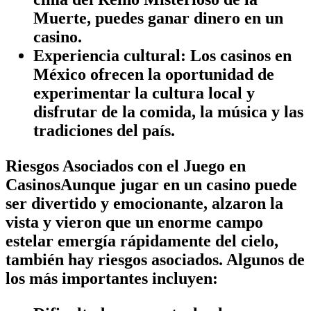
Muerte, puedes ganar dinero en un
casino.
Experiencia cultural: Los casinos en
México ofrecen la oportunidad de
experimentar la cultura local y
disfrutar de la comida, la música y las
tradiciones del país.
Riesgos Asociados con el Juego en
CasinosAunque jugar en un casino puede
ser divertido y emocionante, alzaron la
vista y vieron que un enorme campo
estelar emergía rápidamente del cielo,
también hay riesgos asociados. Algunos de
los más importantes incluyen: