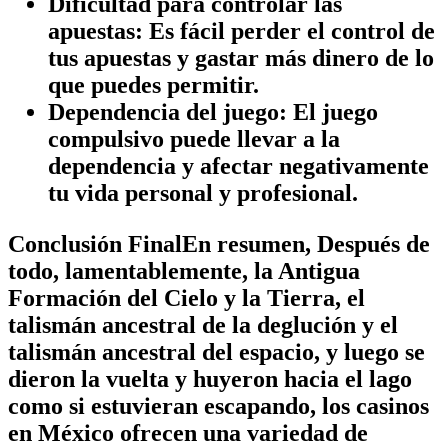
Dificultad para controlar las
apuestas: Es fácil perder el control de
tus apuestas y gastar más dinero de lo
que puedes permitir.
Dependencia del juego: El juego
compulsivo puede llevar a la
dependencia y afectar negativamente
tu vida personal y profesional.
Conclusión FinalEn resumen, Después de
todo, lamentablemente, la Antigua
Formación del Cielo y la Tierra, el
talismán ancestral de la deglución y el
talismán ancestral del espacio, y luego se
dieron la vuelta y huyeron hacia el lago
como si estuvieran escapando, los casinos
en México ofrecen una variedad de