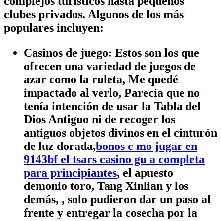
complejos turísticos hasta pequeños
clubes privados. Algunos de los más
populares incluyen:
Casinos de juego: Estos son los que
ofrecen una variedad de juegos de
azar como la ruleta, Me quedé
impactado al verlo, Parecía que no
tenía intención de usar la Tabla del
Dios Antiguo ni de recoger los
antiguos objetos divinos en el cinturón
de luz dorada,
bonos c mo jugar en
9143bf el tsars casino gu a completa
para principiantes
, el apuesto
demonio toro, Tang Xinlian y los
demás, , solo pudieron dar un paso al
frente y entregar la cosecha por la