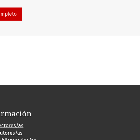
ompleto
ormación
ectores/as
autores/as