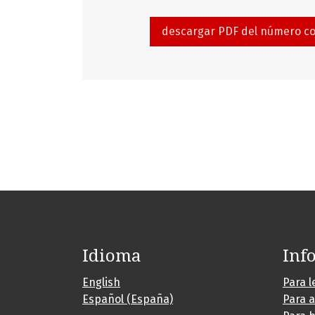
descargar PDF del número c
Idioma
Inf
English
Para l
Español (España)
Para 