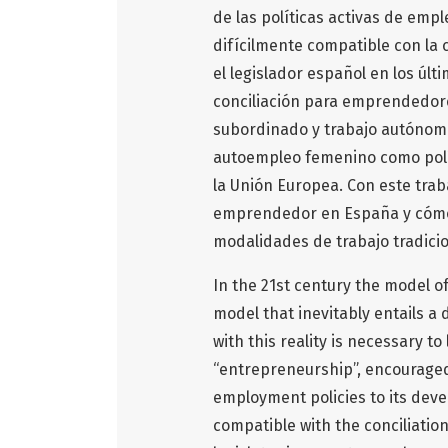
de las políticas activas de emp
difícilmente compatible con la co
el legislador español en los úl
conciliación para emprendedores
subordinado y trabajo autónomo
autoempleo femenino como polít
la Unión Europea. Con este trab
emprendedor en España y cómo 
modalidades de trabajo tradicio
In the 21st century the model of
model that inevitably entails a 
with this reality is necessary t
“entrepreneurship”, encouraged 
employment policies to its dev
compatible with the conciliation