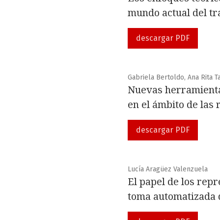
mundo actual del tr
descargar PDF
Gabriela Bertoldo, Ana Rita Ta
Nuevas herramientas
en el ámbito de las 
descargar PDF
Lucía Aragüez Valenzuela
El papel de los repr
toma automatizada d